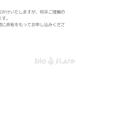
おかけいたしますが、何卒ご理解の
ます。
間に余裕をもってお申し込みくださ
住所
〒989-2451
宮城県岩沼市土ヶ崎3-4-1
メールアドレス
mail@saishoh.com
​電話番号
0223-22-1415
営業日
月曜日～金曜日
​事務所営業時間
9:00～17:00