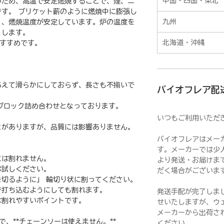
中国・四国・東北
いため、高温で安定燃焼することで、煙、ニ
す。 ブリケット薪のように燃焼中に膨張し
九州
く、燃焼温度が安定しています。炉の温度を
くします。
北海道・沖縄
おすすめです。
えて滑らかにしておらず、長さも不揃いで
バイオフレア配
ブロック詰め合わせとなっております。
いつもご利用いただ
がありますが、品質には影響ありません。
バイオフレアはメー
す。メーカーでは少
は割れません。
より発送・お届けま
試しください。
だく場合がございま
切るように」 輪切り状に割ってください。
打ち込むようにしても割れます。
発送手配が完了しま
割れやすいポイントです。
せいたしますが、ウ
メーカーから出荷さ
、**チェーンソーは使えません。**
ください。