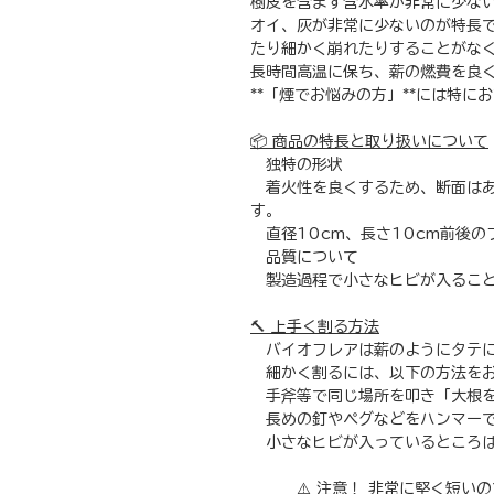
樹皮を含まず含水率が非常に少な
オイ、灰が非常に少ないのが特長で
たり細かく崩れたりすることがな
長時間高温に保ち、薪の燃費を良
**「煙でお悩みの方」**には特に
📦 商品の特長と取り扱いについて
独特の形状
着火性を良くするため、断面はあ
す。
直径10cm、長さ10cm前後の
品質について
製造過程で小さなヒビが入ること
🔨 上手く割る方法
バイオフレアは薪のようにタテに
細かく割るには、以下の方法をお
手斧等で同じ場所を叩き「大根を
長めの釘やペグなどをハンマーで
小さなヒビが入っているところは
⚠️ 注意！ 非常に堅く短いので