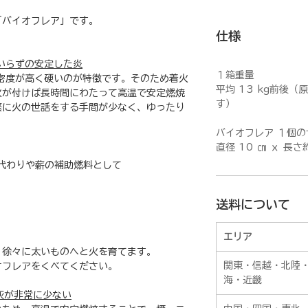
「バイオフレア」です。
仕様
間いらずの安定した炎
１箱重量
密度が高く硬いのが特徴です。そのため着火
平均 13 kg前後
火が付けば長時間にわたって高温で安定燃焼
す）
繁に火の世話をする手間が少なく、ゆったり
バイオフレア １個の
直径 10 ㎝ ｘ 長さ約
代わりや薪の補助燃料として
送料について
エリア
、徐々に太いものへと火を育てます。
関東・信越・北陸
オフレアをくべてください。
海・近畿
灰が非常に少ない