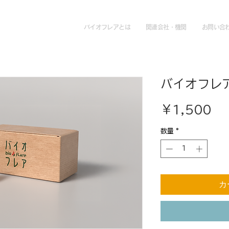
バイオフレアとは
関連会社・機関
お問い合
バイオフレ
価
￥1,500
格
数量
*
カ