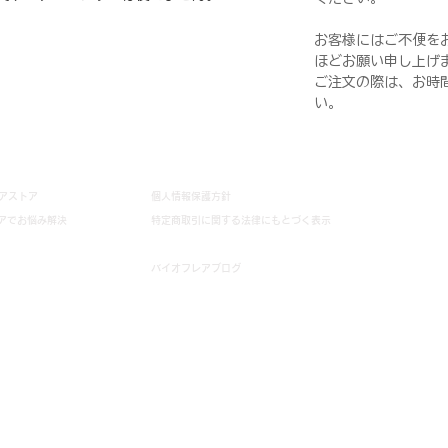
お客様にはご不便を
ほどお願い申し上げ
ご注文の際は、お時
い。
アストア
個人情報保護方針
アでお悩み解決
特定商取引に関する法律にもとづく表示
バイオフレアブログ
ts reserved