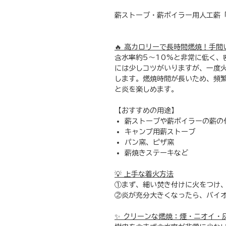
薪ストーブ・薪ボイラー用人工薪
🔥 高カロリーで長時間燃焼！手
含水率約5～10%と非常に低く、
には少しコツがいりますが、一度
します。燃焼時間が長いため、頻
と炎を楽しめます。
【おすすめの用途】
薪ストーブや薪ボイラーの薪の
キャンプ用薪ストーブ
パン窯、ピザ窯
薪焼きステーキなど
💡 上手な着火方法
①まず、細い焚き付けに火をつけ
②炎が充分大きくなったら、バイ
✨ クリーンな燃焼：煙・ニオイ・