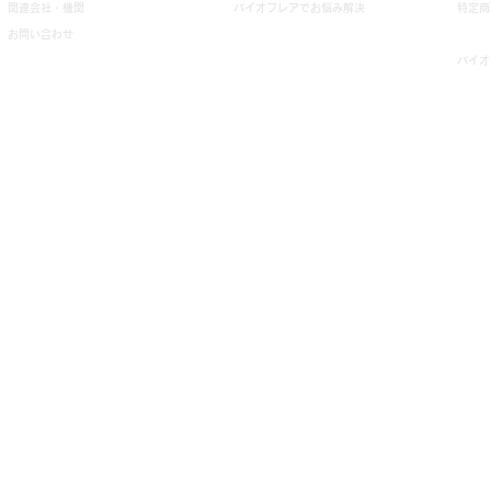
関連会社・機関
バイオフレアでお悩み解決
特定商
お問い合わせ
バイオ
Copyright © Saishoh International All rights reserved